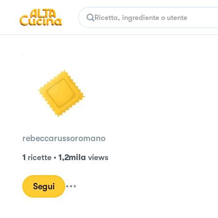
rebeccarussoromano
1
ricette
•
1,2mila
views
Segui