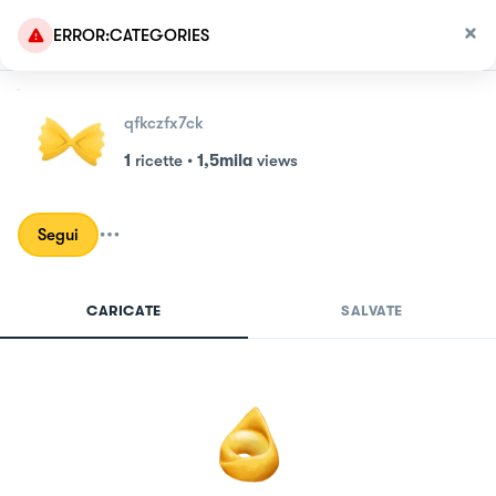
ERROR:CATEGORIES
qfkczfx7ck
1
ricette
•
1,5mila
views
Segui
CARICATE
SALVATE