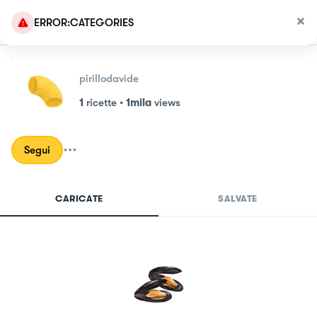
ERROR:CATEGORIES
pirillodavide
1
ricette
•
1mila
views
Segui
CARICATE
SALVATE