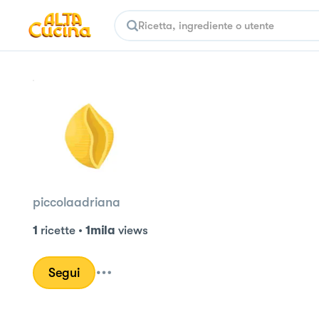
piccolaadriana
1
ricette
•
1mila
views
Segui