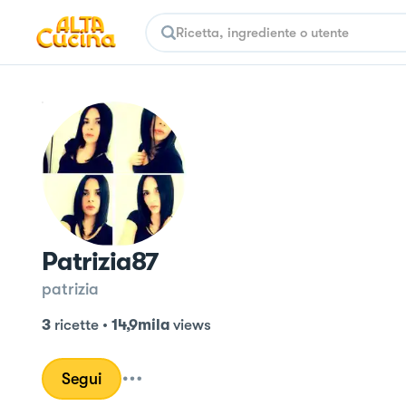
Patrizia87
patrizia
3
ricette
•
14,9mila
views
Segui