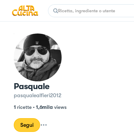
Pasquale
pasqualealfieri2012
1
ricette
•
1,6mila
views
Segui