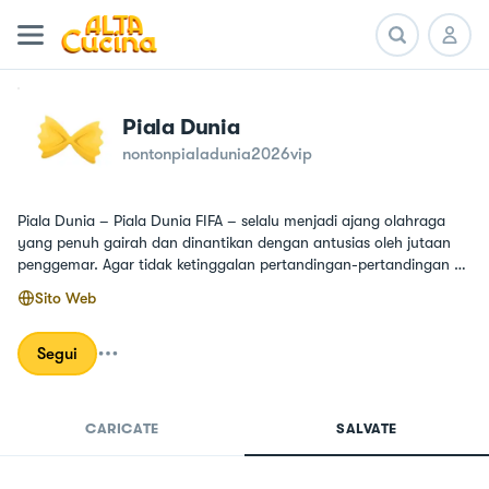
Piala Dunia
nontonpialadunia2026vip
Piala Dunia – Piala Dunia FIFA – selalu menjadi ajang olahraga 
yang penuh gairah dan dinantikan dengan antusias oleh jutaan 
penggemar. Agar tidak ketinggalan pertandingan-pertandingan 
penting, klasemen terbaru, dan momen-momen bersejarah 
Sito Web
turnamen ini, situs web kami adalah platform ideal bagi Anda 
untuk terhubung.

Website: https://nontonpialadunia2026.vip/

Segui
Telepon: +62 812 3112 1312

Alamat : Jl. Kelapa Lilin No.7, RT.4/RW.12, Utan Kayu Sel., Kec. 
Matraman, Kota Jakarta Timur, Daerah Khusus Ibuko
CARICATE
SALVATE