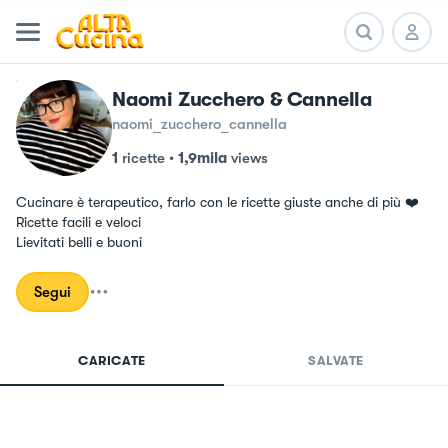
Naomi Zucchero & Cannella
naomi_zucchero_cannella
1
ricette
•
1,9mila
views
Cucinare è terapeutico, farlo con le ricette giuste anche di più ❤️ 

Ricette facili e veloci 

Lievitati belli e buoni
Segui
CARICATE
SALVATE