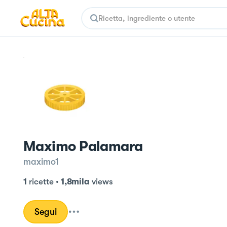
Maximo Palamara
maximo1
1
ricette
•
1,8mila
views
Segui