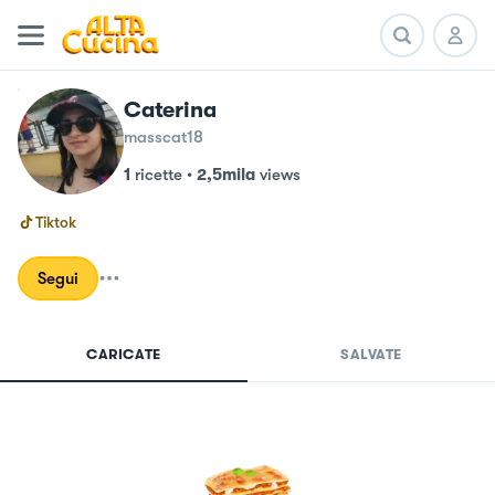
Caterina
masscat18
1
ricette
•
2,5mila
views
Tiktok
Segui
CARICATE
SALVATE