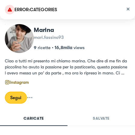
ERROR:CATEGORIES
Marina
mari.fassino93
9
ricette
•
16,8mila
views
Ciao a tutti mi presento mi chiamo marina. Che dire di me fin da 
piccolina ho avuto la passione per la pasticceria, questa passione 
l avevo messa un po' da parte , ma ora lo ripresa in mano. Ci 
metto passione e andrò a creare  ricette semplici e facilmente 
Instagram
replicabili. Vi aspetto numerosi :)
Segui
CARICATE
SALVATE