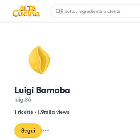
Luigi Barnaba
luigi36
1
ricette
•
1,9mila
views
Segui