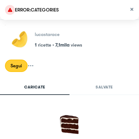
ERROR:CATEGORIES
lucastarace
1
ricette
•
7,1mila
views
Segui
CARICATE
SALVATE