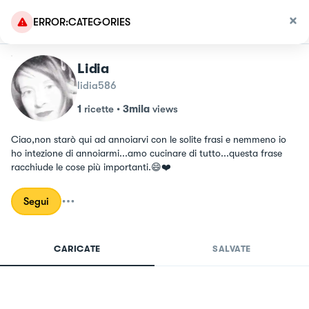
ERROR:CATEGORIES
Lidia
lidia586
1
ricette
•
3mila
views
Ciao,non starò qui ad annoiarvi con le solite frasi e nemmeno io 
ho intezione di annoiarmi...amo cucinare di tutto...questa frase 
racchiude le cose più importanti.😄❤️
Segui
CARICATE
SALVATE