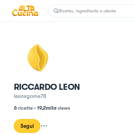
RICCARDO LEON
leonxgame78
6
ricette
•
19,2mila
views
Segui