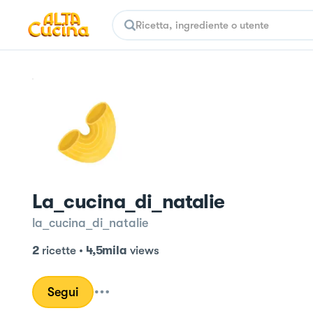
La_cucina_di_natalie
la_cucina_di_natalie
2
ricette
•
4,5mila
views
Segui