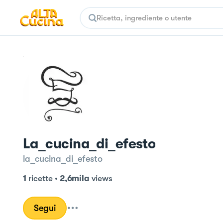
La_cucina_di_efesto
la_cucina_di_efesto
1
ricette
•
2,6mila
views
Segui