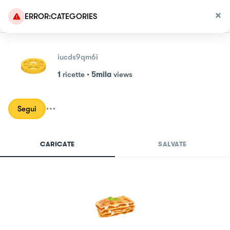
ERROR:CATEGORIES
iucds9qm6i
1
ricette
•
5mila
views
Segui
CARICATE
SALVATE