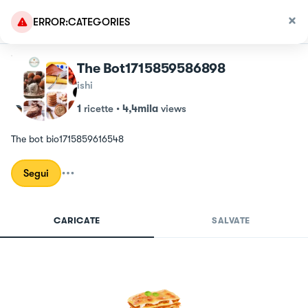
ERROR:CATEGORIES
The Bot1715859586898
ishi
1
ricette
•
4,4mila
views
The bot bio1715859616548
Segui
CARICATE
SALVATE