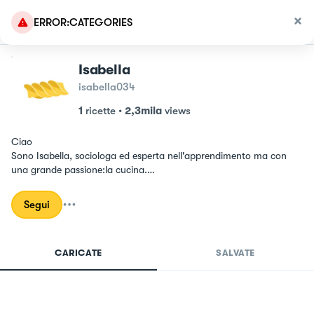
ERROR:CATEGORIES
Isabella
isabella034
1
ricette
•
2,3mila
views
Ciao

Sono Isabella, sociologa ed esperta nell'apprendimento ma con 
una grande passione:la cucina.

Trovo che la cucina sia sperimentare, creare e soprattutto amore!
Segui
CARICATE
SALVATE