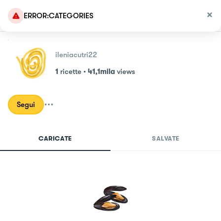
ERROR:CATEGORIES
ileniacutri22
1
ricette
•
41,1mila
views
Segui
CARICATE
SALVATE