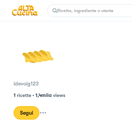
idevoig123
1
ricette
•
1,4mila
views
Segui