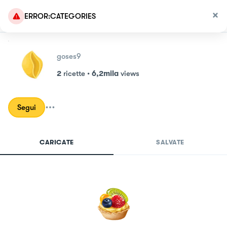
ERROR:CATEGORIES
goses9
2
ricette
•
6,2mila
views
Segui
CARICATE
SALVATE