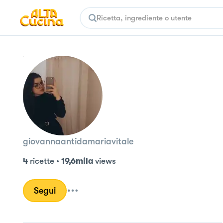
giovannaantidamariavitale
4
ricette
•
19,6mila
views
Segui