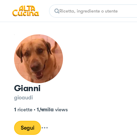
Gianni
gioaudi
1
ricette
•
1,4mila
views
Segui