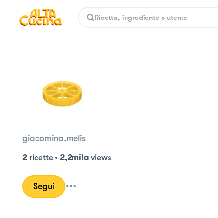
giacomina.melis
2
ricette
•
2,2mila
views
Segui