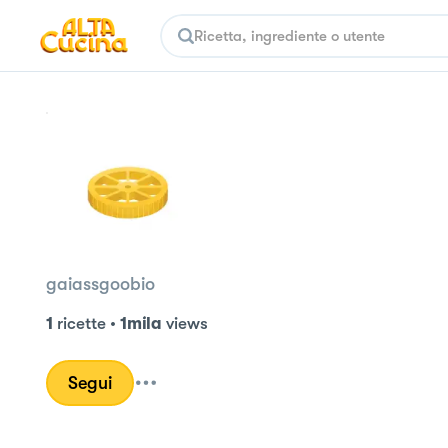
gaiassgoobio
1
ricette
•
1mila
views
Segui