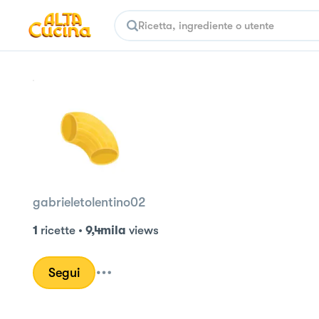
gabrieletolentino02
1
ricette
•
9,4mila
views
Segui