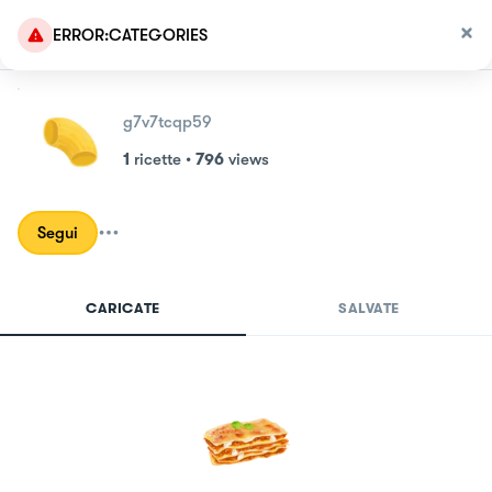
ERROR:CATEGORIES
g7v7tcqp59
1
ricette
•
796
views
Segui
CARICATE
SALVATE