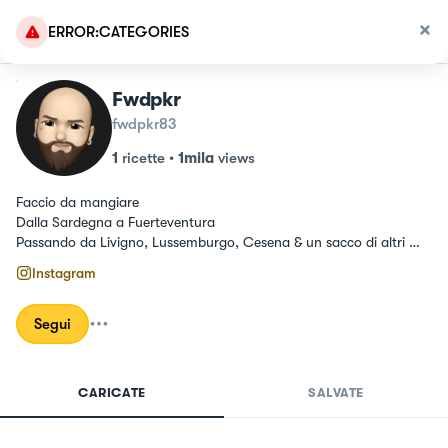
ERROR:CATEGORIES
Fwdpkr
fwdpkr83
1
ricette
•
1mila
views
Faccio da mangiare

Dalla Sardegna a Fuerteventura

Passando da Livigno, Lussemburgo, Cesena & un sacco di altri 
posti mangerecci.

Instagram
Peace, Love & Enjoy your Meal
Segui
CARICATE
SALVATE