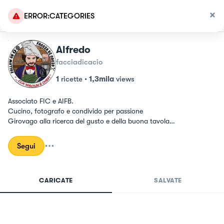
ERROR:CATEGORIES
Alfredo
facciadicacio
1
ricette
•
1,3mila
views
Associato FIC e AIFB.

Cucino, fotografo e condivido per passione

Girovago alla ricerca del gusto e della buona tavola

#facciadicacio #torredelgreco
Segui
CARICATE
SALVATE