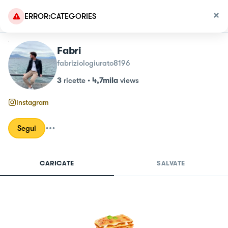
ERROR:CATEGORIES
Fabri
fabriziologiurato8196
3
ricette
•
4,7mila
views
Instagram
Segui
CARICATE
SALVATE