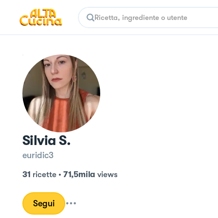
Silvia S.
euridic3
31
ricette
•
71,5mila
views
Segui