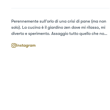
Perennemente sull’orlo di una crisi di pane (ma non 
solo). La cucina è il giardino zen dove mi rilasso, mi 
diverto e sperimento. Assaggio tutto quello che non 
conosco anche a mio rischio e pericolo 
Instagram
(l’esperimento del durian la sconsiglio a tutti). Sono 
curiosa e aperta a tutte le cucine del mondo.