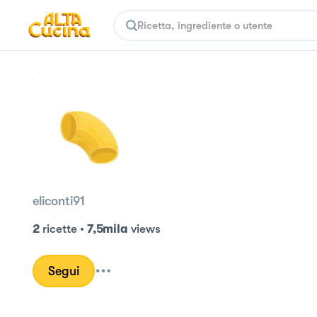
eliconti91
2
ricette
•
7,5mila
views
Segui