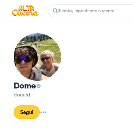
Dome
domed
Segui