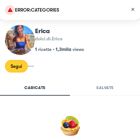
ERROR:CATEGORIES
Erica
dolci.di.Erica
1
ricette
•
1,3mila
views
Segui
CARICATE
SALVATE