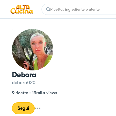
Debora
debora020
9
ricette
•
19mila
views
Segui