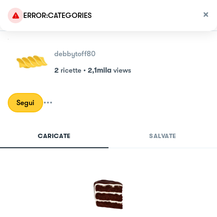
ERROR:CATEGORIES
debbytoff80
2
ricette
•
2,1mila
views
Segui
CARICATE
SALVATE