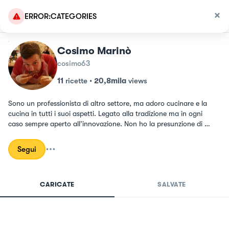
ERROR:CATEGORIES
Cosimo Marinò
cosimo63
11
ricette
•
20,8mila
views
Sono un professionista di altro settore, ma adoro cucinare e la 
cucina in tutti i suoi aspetti. Legato alla tradizione ma in ogni 
caso sempre aperto all’innovazione. Non ho la presunzione di 
definirmi un cuoco ma ci provo nel migliore dei modi…svario dal 
CBT al BBQ passando per il forno di casa!!
Segui
CARICATE
SALVATE