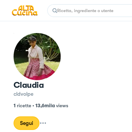
Claudia
cldvolpe
1
ricette
•
13,6mila
views
Segui