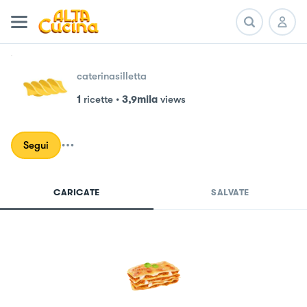
caterinasilletta
1
ricette
•
3,9mila
views
Segui
CARICATE
SALVATE