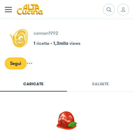
carmen1992
1
ricette
•
1,3mila
views
Segui
CARICATE
SALVATE