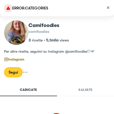
ERROR:CATEGORIES
Camifoodies
camifoodies
3
ricette
•
5,1mila
views
Per altre ricette, seguimi su Instagram @camifoodies🤍🌱
Instagram
Segui
CARICATE
SALVATE