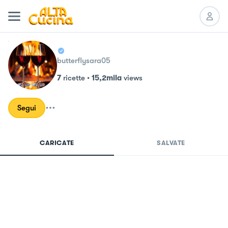
butterflysara05
7
ricette
•
15,2mila
views
Segui
CARICATE
SALVATE