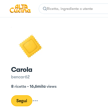
Carola
bencar62
8
ricette
•
16,6mila
views
Segui