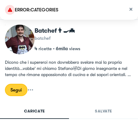
ERROR:CATEGORIES
Batchef👨‍🍳🦇
batchef
4
ricette
•
6mila
views
Dicono che i supereroi non dovrebbero svelare mai la propria 
identità...vabbe' mi chiamo Stefano🤣Di giorno insegnante e nel 
tempo che rimane appassionato di cucina e dei sapori orientali. 
👨‍🍳

Segui
🦇Non sono lo chef che meritate ma quello di cui avete bisogno.🦇
CARICATE
SALVATE