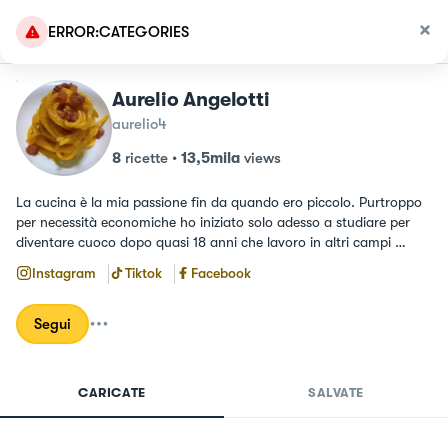
ERROR:CATEGORIES
Aurelio Angelotti
aurelio4
8
ricette
•
13,5mila
views
La cucina è la mia passione fin da quando ero piccolo. Purtroppo 
per necessità economiche ho iniziato solo adesso a studiare per 
diventare cuoco dopo quasi 18 anni che lavoro in altri campi 
inerenti alla cucina,spero che i miei piatti possano ispirarvi ed 
Instagram
Tiktok
Facebook
emozionarvi come hanno fatto con me. ❤️
Segui
CARICATE
SALVATE