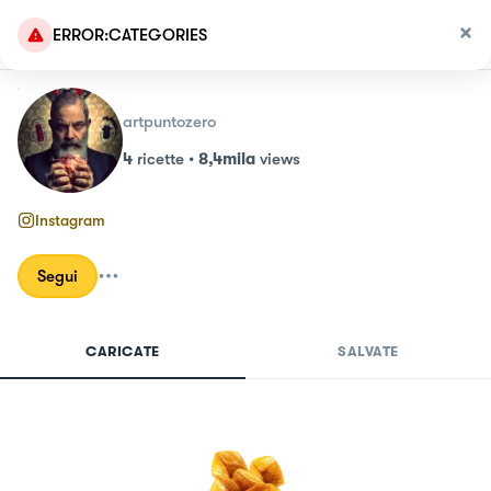
ERROR:CATEGORIES
artpuntozero
4
ricette
•
8,4mila
views
Instagram
Segui
CARICATE
SALVATE