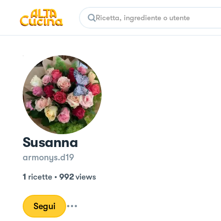
Susanna
armonys.d19
1
ricette
•
992
views
Segui