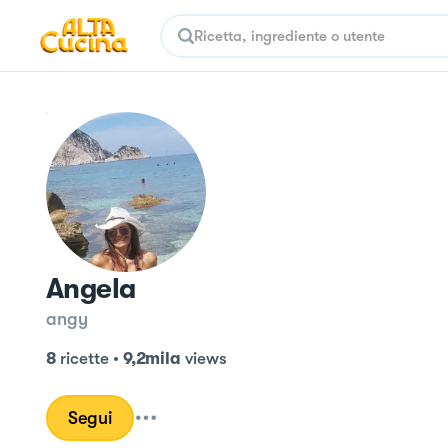
Angela
angy
8
ricette
•
9,2mila
views
Segui