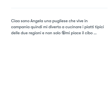
Ciao sono Angela una pugliese che vive in 
campania quindi mi diverto a cucinare i piatti tipici 
delle due regioni e non solo 🤪mi piace il cibo 
innovativo , esplorare nuovi posti ,scoprire cibi e 
gusti esplosivi ,mi piace impiattare sono un po' 
precisina ma si sa l occhio vuole sempre la sua parte
😉